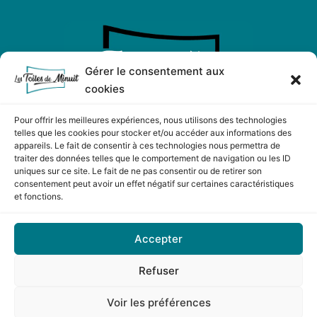
Gérer le consentement aux
cookies
Pour offrir les meilleures expériences, nous utilisons des technologies
telles que les cookies pour stocker et/ou accéder aux informations des
appareils. Le fait de consentir à ces technologies nous permettra de
LES TOILES DE MINUIT
traiter des données telles que le comportement de navigation ou les ID
ZAC Les Portes de l'Oise
uniques sur ce site. Le fait de ne pas consentir ou de retirer son
consentement peut avoir un effet négatif sur certaines caractéristiques
Rue Nicolas Copernic - Lot 27
et fonctions.
60230 CHAMBLY
Tél : 01 30 34 16 35
Accepter
Refuser
Copyright 2026 — Les Toiles de Minuit — Tous droits
réservés —
Mentions Légales
—
Voir les préférences
Politique de confidentialité
—