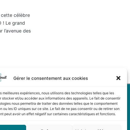
cette célèbre
D ! Le grand
sur l’avenue des
Gérer le consentement aux cookies
LES TOILES DE MINUIT
les meilleures expériences, nous utilisons des technologies telles que les
 stocker et/ou accéder aux informations des appareils. Le fait de consentir
ZAC Les Portes de l'Oise
ologies nous permettra de traiter des données telles que le comportement
Rue Nicolas Copernic - Lot 27
n ou les ID uniques sur ce site. Le fait de ne pas consentir ou de retirer son
 peut avoir un effet négatif sur certaines caractéristiques et fonctions.
60230 CHAMBLY
Tél : 01 30 34 16 35