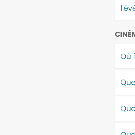
l'é
CINÉ
Où 
Que
Que 
Que