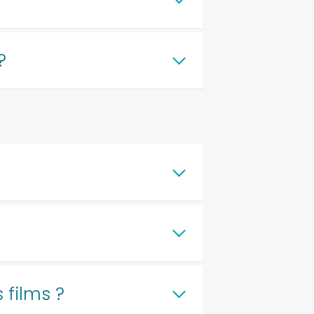
?
 films ?