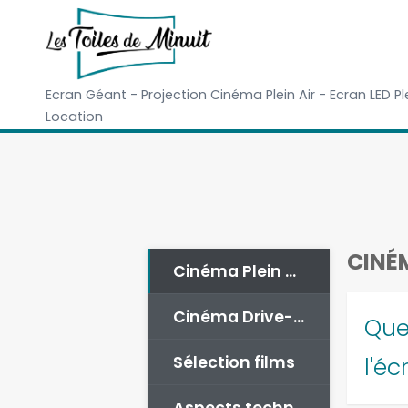
Ecran Géant - Projection Cinéma Plein Air - Ecran LED Pl
Location
CINÉM
Cinéma Plein Air
Cinéma Drive-In
Que
Sélection films
l'éc
Aspects techniques