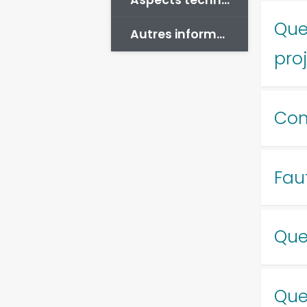
Quel
Autres informations
proj
Com
Faut
Quel
Que