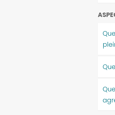
ASPE
Que
plei
Quel
Que
agr