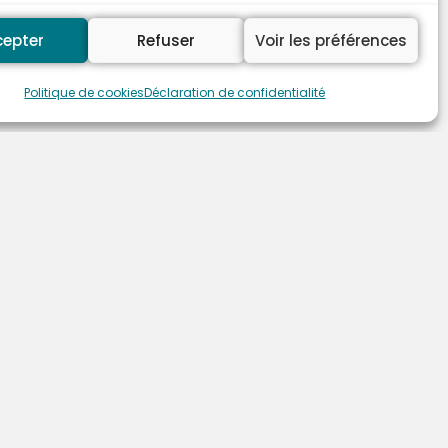
cepter
Refuser
Voir les préférences
Politique de cookies
Déclaration de confidentialité
LES TOILES DE MINUIT
ZAC Les Portes de l'Oise
Rue Nicolas Copernic - Lot 27
60230 CHAMBLY
Tél : 01 30 34 16 35