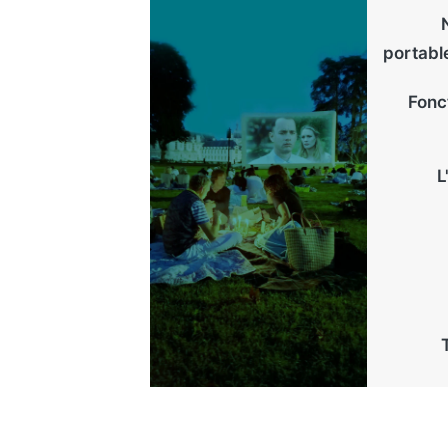
portable
Fonc
L