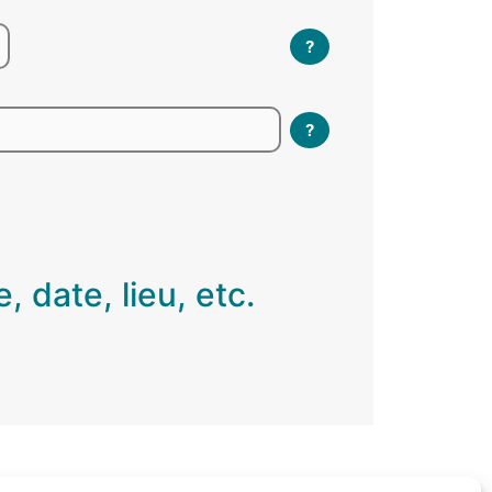
?
?
 date, lieu, etc.