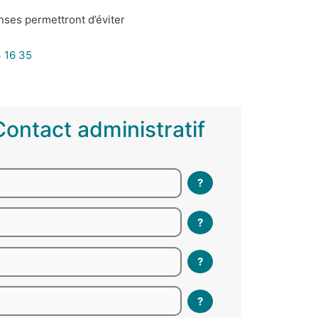
nses permettront d’éviter
 16 35
ntact administratif
?
?
?
?