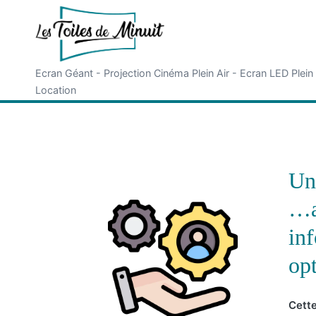
Ecran Géant - Projection Cinéma Plein Air - Ecran LED Plein
Location
Un
…a
inf
op
Cette