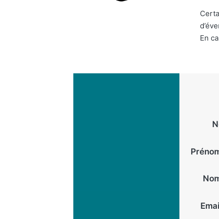
Certa
d’éve
En ca
N
Prénom
Nom
Emai